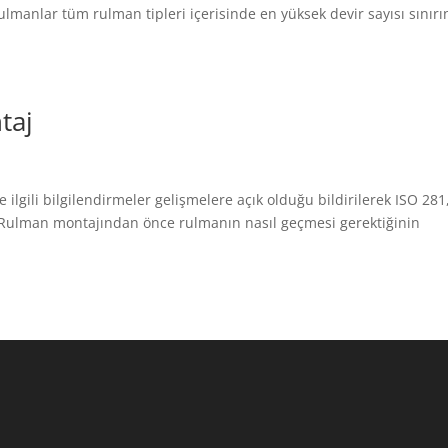
ulmanlar tüm rulman tipleri içerisinde en yüksek devir sayısı sınırı
taj
lgili bilgilendirmeler gelişmelere açık olduğu bildirilerek ISO 281
. Rulman montajından önce rulmanın nasıl geçmesi gerektiğinin