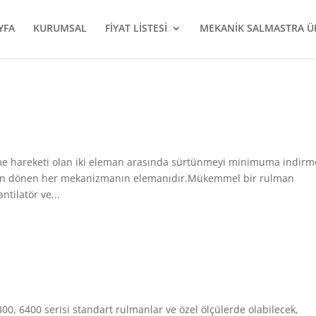
YFA
KURUMSAL
FİYAT LİSTESİ
MEKANİK SALMASTRA Ü
nme hareketi olan iki eleman arasında sürtünmeyi minimuma indirm
lman dönen her mekanizmanın elemanıdır.Mükemmel bir rulman
tilatör ve...
300, 6400 serisi standart rulmanlar ve özel ölçülerde olabilecek,