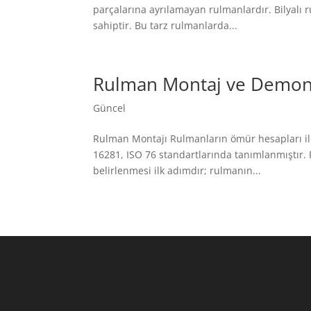
parçalarına ayrılamayan rulmanlardır. Bilyalı r
sahiptir. Bu tarz rulmanlarda...
Rulman Montaj ve Demon
Güncel
Rulman Montajı Rulmanların ömür hesapları ile i
16281, ISO 76 standartlarında tanımlanmıştır
belirlenmesi ilk adımdır; rulmanın...